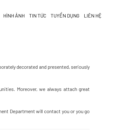
HÌNH ẢNH
TIN TỨC
TUYỂN DỤNG
LIÊN HỆ
aborately decorated and presented, seriously
nities. Moreover, we always attach great
tment Department will contact you or you go