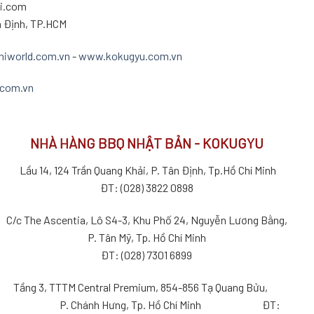
hi.com
n Định, TP.HCM
iworld.com.vn
-
www.kokugyu.com.vn
.com.vn
NHÀ HÀNG BBQ NHẬT BẢN - KOKUGYU
Lầu 14, 124 Trần Quang Khải, P. Tân Định, Tp.Hồ Chí Minh
ĐT: (028) 3822 0898
C/c The Ascentia, Lô S4-3, Khu Phố 24, Nguyễn Lương Bằng,
P. Tân Mỹ, Tp. Hồ Chí Minh
ĐT: (028) 7301 6899
Tầng 3, TTTM Central Premium, 854-856 Tạ Quang Bửu,
P. Chánh Hưng, Tp. Hồ Chí Minh ĐT: