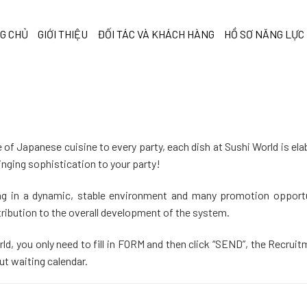
G CHỦ
GIỚI THIỆU
ĐỐI TÁC VÀ KHÁCH HÀNG
HỒ SƠ NĂNG LỰC
e of Japanese cuisine to every party, each dish at Sushi World is el
inging sophistication to your party!
ng in a dynamic, stable environment and many promotion opportu
ribution to the overall development of the system.
, you only need to fill in FORM and then click “SEND”, the Recrui
ut waiting calendar.