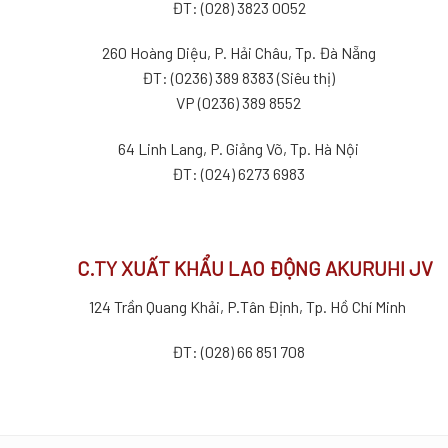
ĐT: (028) 3823 0052
260 Hoàng Diệu, P. Hải Châu, Tp. Đà Nẵng
ĐT: (0236) 389 8383 (Siêu thị)
VP (0236) 389 8552
64 Linh Lang, P. Giảng Võ, Tp. Hà Nội
ĐT: (024) 6273 6983
C.TY XUẤT KHẨU LAO ĐỘNG AKURUHI JV
124 Trần Quang Khải, P.Tân Định, Tp. Hồ Chí Minh
ĐT: (028) 66 851 708