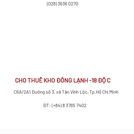
(028) 3636 0270
CHO THUÊ KHO ĐÔNG LẠNH -18 ĐỘ C
C6A/2A1 Đường số 3, xã Tân Vĩnh Lộc, Tp.Hồ Chí Minh
ĐT: (+84) 8 3765 7402