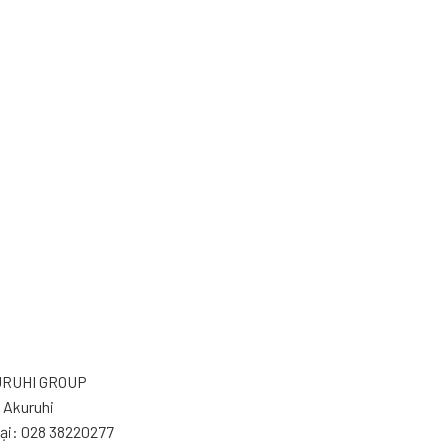
KURUHI GROUP
 Akuruhi
oại: 028 38220277