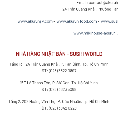
Email: contact@akuru
124 Trần Quang Khải, Phường Tâ
www.akuruhijv.com
-
www.akuruhifood.com
-
www.sush
www.mikihouse-akuruhi
NHÀ HÀNG NHẬT BẢN - SUSHI WORLD
Tầng 13, 124 Trần Quang Khải, P. Tân Định, Tp. Hồ Chí Minh
ĐT: (028) 3822 0897
15E Lê Thánh Tôn, P. Sài Gòn, Tp. Hồ Chí Minh
ĐT: (028) 3823 5089
Tầng 2, 202 Hoàng Văn Thụ, P. Đức Nhuận, Tp. Hồ Chí Minh
ĐT: (028) 3842 0228