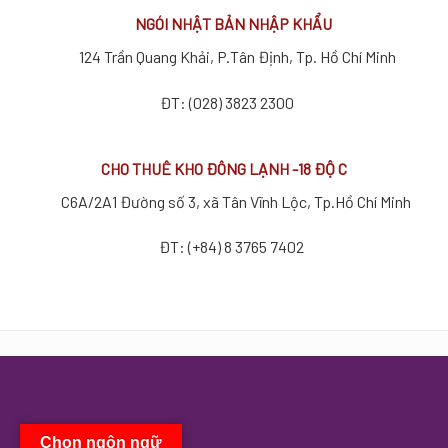
NGÓI NHẬT BẢN NHẬP KHẨU
124 Trần Quang Khải, P.Tân Định, Tp. Hồ Chí Minh
ĐT: (028) 3823 2300
CHO THUÊ KHO ĐÔNG LẠNH -18 ĐỘ C
C6A/2A1 Đường số 3, xã Tân Vĩnh Lộc, Tp.Hồ Chí Minh
ĐT: (+84) 8 3765 7402
Chọn ngôn ngữ