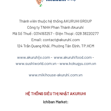
Thành viên thuộc hệ thống AKURUHI GROUP
Công ty TNHH Phan Thành Akuruhi
Mã Số Thuế: 0314193257 - Điện Thoại: 028 38220277
Email: contact@akuruhi.com
124 Trần Quang Khải, Phường Tân Định, TP.HCM
www.akuruhijv.com
-
www.akuruhifood.com
-
www.sushiworld.com.vn
-
www.kokugyu.com.vn
www.mikihouse-akuruhi.com.vn
HỆ THỐNG SIÊU THỊ NHẬT AKURUHI
Ichiban Market: