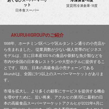
ット
賃貸用冷凍倉庫-18度
日本食スーパー
AKURUHIGROUPのご紹介
1998年、ホーチミン1区ベンゲ区ルタントン通りの小売店か
ら生まれました。 従業員数が少ない個人世帯のビジネス
モデルは、主に日本産100％の食品や新鮮な魚介類などを
市内や全国の日本食レストランや大型ホテルに提供するこ
とです。 現在、日本の高級食品小売チェーンである
Akuruhiは、全国に5つ以上のスーパーマーケットがありま
す。
市場を拡大し、より多くの顧客にサービスを提供する機会
を増やすために、近い将来、アクルヒの第7区に最初の日
本の高級食品スーパーマーケットアクルヒが2022年4月に