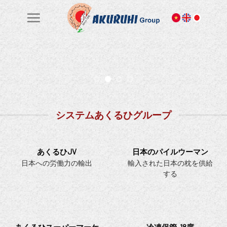
Skip
to
content
システムあくるひグループ
あくるひJV
日本のパイルウーマン
日本への労働力の輸出
輸入された日本の枕を供給
する
あくるひスーパーマーケ
冷凍保管-18度