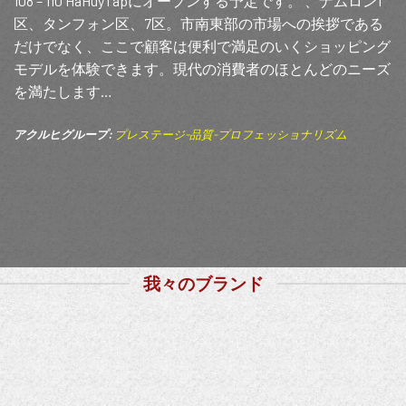
108 – 110 HaHuyTapにオープンする予定です。 、ナムロン1
区、タンフォン区、7区。市南東部の市場への挨拶である
だけでなく、ここで顧客は便利で満足のいくショッピング
モデルを体験できます。現代の消費者のほとんどのニーズ
を満たします…
アクルヒグループ:
プレステージ-品質-プロフェッショナリズム
我々のブランド