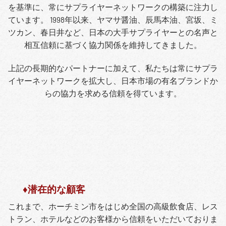
を基準に、常にサプライヤーネットワークの構築に注力し
ています。 1998年以来、ヤマサ醤油、辰馬本油、宮坂、ミ
ツカン、春日井など、日本の大手サプライヤーとの名声と
相互信頼に基づく協力関係を維持してきました。
上記の長期的なパートナーに加えて、私たちは常にサプラ
イヤーネットワークを拡大し、日本市場の有名ブランドか
らの協力を求める信頼を得ています。
♦潜在的な顧客
これまで、ホーチミン市をはじめ全国の高級飲食店、レス
トラン、ホテルなどのお客様から信頼をいただいておりま